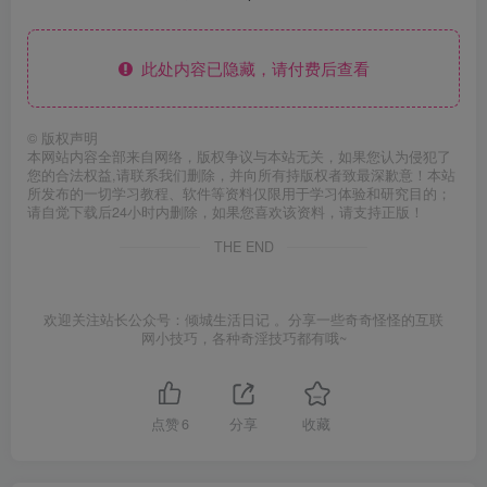
此处内容已隐藏，请付费后查看
©
版权声明
本网站内容全部来自网络，版权争议与本站无关，如果您认为侵犯了
您的合法权益,请联系我们删除，并向所有持版权者致最深歉意！本站
所发布的一切学习教程、软件等资料仅限用于学习体验和研究目的；
请自觉下载后24小时内删除，如果您喜欢该资料，请支持正版！
THE END
欢迎关注站长公众号：倾城生活日记 。分享一些奇奇怪怪的互联
网小技巧，各种奇淫技巧都有哦~
点赞
6
分享
收藏