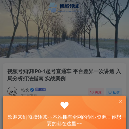
视频号知识IP0-1起号直通车 平台差异一次讲透 入
局分析打法指南 实战案例
站长
关注
私信
3年前发布
46
6
付费资源
欢迎来到倾城领域~~本站拥有全网的创业资源，你想
视频号知识IP0-1起号直通车 平台差异一次讲透 入局分析打法指南 实战案例
要的都在这里~~
此内容为付费资源，请付费后查看