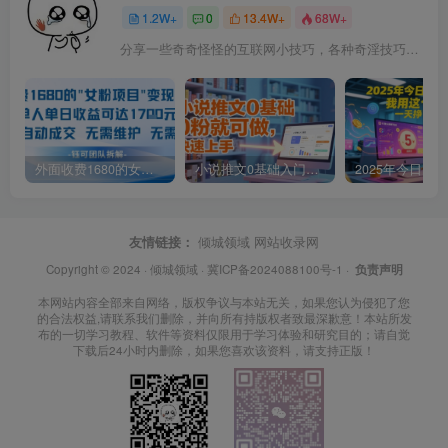
1.2W+
0
13.4W+
68W+
分享一些奇奇怪怪的互联网小技巧，各种奇淫技巧都在本站。
外面收费1680的女粉项目变现，单人单日收益可达1.7k，全自动成交无需维护
小说推文0基础入门教程，0粉就可做，快速上手
友情链接：
倾城领域
网站收录网
Copyright © 2024 ·
倾城领域
·
冀ICP备2024088100号-1
·
负责声明
本网站内容全部来自网络，版权争议与本站无关，如果您认为侵犯了您
的合法权益,请联系我们删除，并向所有持版权者致最深歉意！本站所发
布的一切学习教程、软件等资料仅限用于学习体验和研究目的；请自觉
下载后24小时内删除，如果您喜欢该资料，请支持正版！