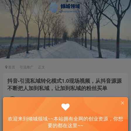
首页
引流推广
正文
抖音-引流私域转化模式1.0现场视频，从抖音源源
不断把人加到私域，让加到私域的粉丝买单
站长
关注
私信
2年前发布
52
9
欢迎来到倾城领域~~本站拥有全网的创业资源，你想
付费资源
已售 1
要的都在这里~~
抖音-引流私域转化模式1.0现场视频，从抖音源源不断把人加到私域，让加到私域的粉丝买单