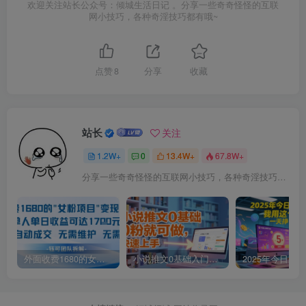
欢迎关注站长公众号：倾城生活日记 。分享一些奇奇怪怪的互联
网小技巧，各种奇淫技巧都有哦~
点赞
8
分享
收藏
站长
关注
1.2W+
0
13.4W+
67.8W+
分享一些奇奇怪怪的互联网小技巧，各种奇淫技巧都在本站。
外面收费1680的女粉项目变现，单人单日收益可达1.7k，全自动成交无需维护
小说推文0基础入门教程，0粉就可做，快速上手