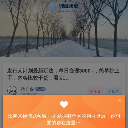
发行人计划最新玩法，单日变现3000+，简单好上
手，内容比较干货，看完…
站长
关注
私信
2年前发布
112
8
付费资源
已售 3
欢迎来到倾城领域~~本站拥有全网的创业资源，你想
发行人计划最新玩法，单日变现3000+，简单好上手，内容比较干货，看完…
要的都在这里~~
此内容为付费资源，请付费后查看