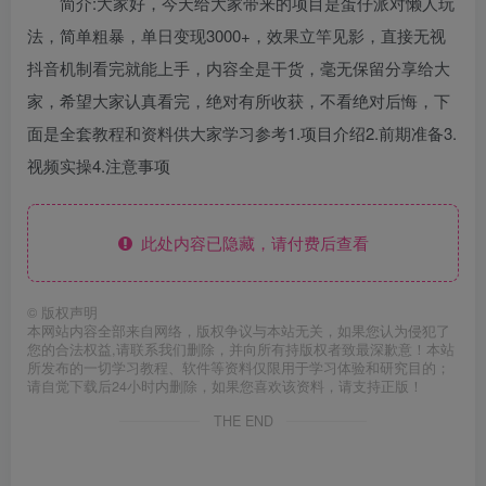
简介:大家好，今天给大家带来的项目是蛋仔派对懒人玩
法，简单粗暴，单日变现3000+，效果立竿见影，直接无视
抖音机制看完就能上手，内容全是干货，毫无保留分享给大
家，希望大家认真看完，绝对有所收获，不看绝对后悔，下
面是全套教程和资料供大家学习参考1.项目介绍2.前期准备3.
视频实操4.注意事项
此处内容已隐藏，请付费后查看
©
版权声明
本网站内容全部来自网络，版权争议与本站无关，如果您认为侵犯了
您的合法权益,请联系我们删除，并向所有持版权者致最深歉意！本站
所发布的一切学习教程、软件等资料仅限用于学习体验和研究目的；
请自觉下载后24小时内删除，如果您喜欢该资料，请支持正版！
THE END