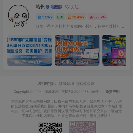
站长
关注
1.2W+
0
13.4W+
67.8W+
分享一些奇奇怪怪的互联网小技巧，各种奇淫技巧都在本站。
外面收费1680的女粉项目变现，单人单日收益可达1.7k，全自动成交无需维护
小说推文0基础入门教程，0粉就可做，快速上手
友情链接：
倾城领域
网站收录网
Copyright © 2024 ·
倾城领域
·
冀ICP备2024088100号-1
·
负责声明
本网站内容全部来自网络，版权争议与本站无关，如果您认为侵犯了您
的合法权益,请联系我们删除，并向所有持版权者致最深歉意！本站所发
布的一切学习教程、软件等资料仅限用于学习体验和研究目的；请自觉
下载后24小时内删除，如果您喜欢该资料，请支持正版！