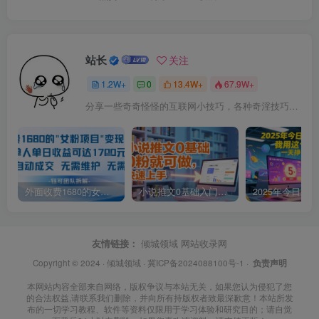
站长
关注
1.2W+
0
13.4W+
67.9W+
分享一些奇奇怪怪的互联网小技巧，各种奇淫技巧都在本站。
外面收费1680的女粉项目变现，单人单日收益可达1.7k，全自动成交无需维护
小说推文0基础入门教程，0粉就可做，快速上手
友情链接：
倾城领域
网站收录网
Copyright © 2024 ·
倾城领域
·
冀ICP备2024088100号-1
·
负责声明
本网站内容全部来自网络，版权争议与本站无关，如果您认为侵犯了您
的合法权益,请联系我们删除，并向所有持版权者致最深歉意！本站所发
布的一切学习教程、软件等资料仅限用于学习体验和研究目的；请自觉