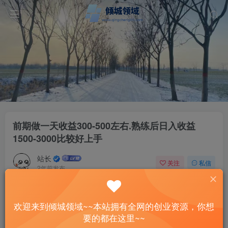
前期做一天收益300-500左右.熟练后日入收益
1500-3000比较好上手
站长
关注
私信
2年前发布
74
8
付费资源
已售 1
欢迎来到倾城领域~~本站拥有全网的创业资源，你想
前期做一天收益300-500左右.熟练后日入收益1500-3000比较好上手
要的都在这里~~
此内容为付费资源，请付费后查看