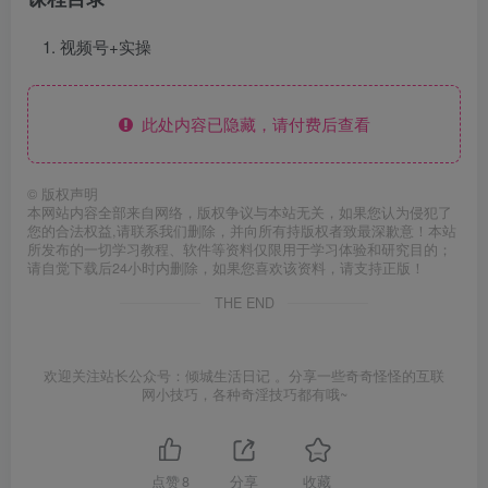
视频号+实操
此处内容已隐藏，请付费后查看
©
版权声明
本网站内容全部来自网络，版权争议与本站无关，如果您认为侵犯了
您的合法权益,请联系我们删除，并向所有持版权者致最深歉意！本站
所发布的一切学习教程、软件等资料仅限用于学习体验和研究目的；
请自觉下载后24小时内删除，如果您喜欢该资料，请支持正版！
THE END
欢迎关注站长公众号：倾城生活日记 。分享一些奇奇怪怪的互联
网小技巧，各种奇淫技巧都有哦~
点赞
8
分享
收藏