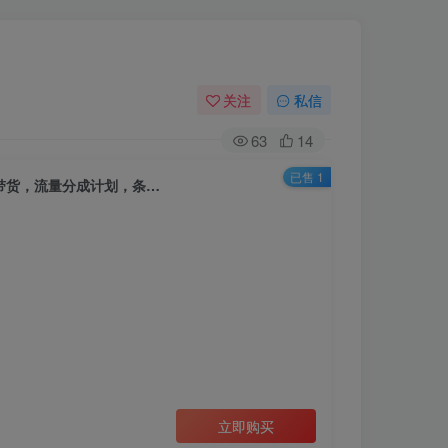
关注
私信
63
14
已售 1
带货，流量分成计划，条…
立即购买