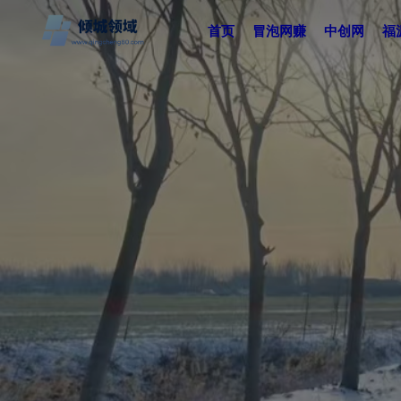
首页
冒泡网赚
中创网
福