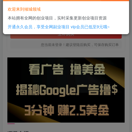
16
欢迎来到倾城领域
￥
本站拥有全网的创业项目，实时采集更新创业项目资源
免费
SVIP全站会员
开通永久会员，享受全网副业项目
vip会员已低至9元哦~
立即购买
您当前未登录！建议登陆后购买，可保存购买订单