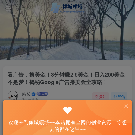
看广告，撸美金！3分钟赚2.5美金！日入200美金
不是梦！揭秘Google广告撸美金全攻略！
站长
关注
私信
2年前发布
47
5
付费资源
已售 1
欢迎来到倾城领域~~本站拥有全网的创业资源，你想
看广告，撸美金！3分钟赚2.5美金！日入200美金不是梦！揭秘Google广告撸美金全攻略！
要的都在这里~~
此内容为付费资源，请付费后查看