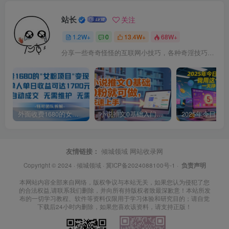
站长
关注
1.2W+
0
13.4W+
68W+
分享一些奇奇怪怪的互联网小技巧，各种奇淫技巧都在本站。
外面收费1680的女粉项目变现，单人单日收益可达1.7k，全自动成交无需维护
小说推文0基础入门教程，0粉就可做，快速上手
友情链接：
倾城领域
网站收录网
Copyright © 2024 ·
倾城领域
·
冀ICP备2024088100号-1
·
负责声明
本网站内容全部来自网络，版权争议与本站无关，如果您认为侵犯了您
的合法权益,请联系我们删除，并向所有持版权者致最深歉意！本站所发
布的一切学习教程、软件等资料仅限用于学习体验和研究目的；请自觉
下载后24小时内删除，如果您喜欢该资料，请支持正版！