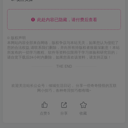
此处内容已隐藏，请付费后查看
©
版权声明
本网站内容全部来自网络，版权争议与本站无关，如果您认为侵犯了
您的合法权益,请联系我们删除，并向所有持版权者致最深歉意！本站
所发布的一切学习教程、软件等资料仅限用于学习体验和研究目的；
请自觉下载后24小时内删除，如果您喜欢该资料，请支持正版！
THE END
欢迎关注站长公众号：倾城生活日记 。分享一些奇奇怪怪的互联
网小技巧，各种奇淫技巧都有哦~
点赞
5
分享
收藏