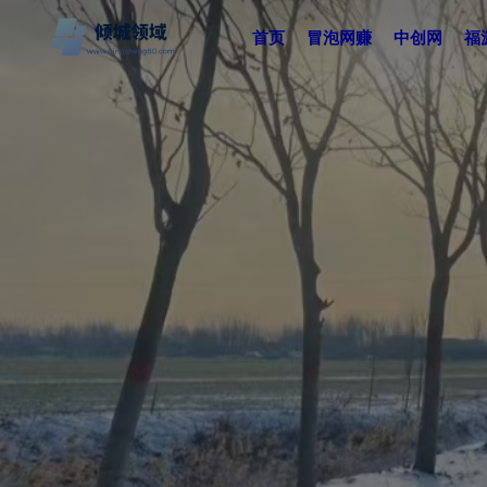
首页
冒泡网赚
中创网
福