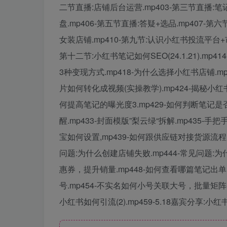
二节直播:店铺后台运营.mp403-第三节直播:笔
盘.mp406-第五节直播:答疑+选品.mp407-
女装店铺.mp410-第九节:认识小红书投流平台+市场
第十二节:小红书笔记如何SEO(24.1.21).mp41
3种变现方式.mp418-为什么选择小红书店铺.mp
片如何转化成视频(实操教学).mp424-揭秘小红书
何提高笔记的曝光度3.mp429-如何判断笔记是否
醒.mp433-封面模版”梨云绿“拆解.mp435-
宝如何设置,mp439-如何跟供应链对接货源流程.m
问题:为什么创建店铺失败.mp444-常见问题:为
惠券，提升销量.mp448-如何查看哪篇笔记出单.m
号.mp454-不实名如何小号关联大号，批量矩阵变现,
小红书如何引流(2).mp459-5.18嘉宾分享: