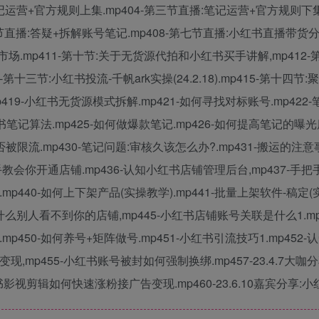
记运营+官方规则上集.mp404-第三节直播:笔记运营+官方规则下集
第六节直播:答疑+拆解账号笔记.mp408-第七节直播:小红书直播带货
.mp411-第十节:关于无货源代拍和小红书买手讲解,mp412-第十一
4-第十三节:小红书投流-千帆ark实操(24.2.18).mp415-第十四节:
419-小红书无货源模式拆解.mp421-如何寻找对标账号.mp422
笔记算法.mp425-如何做爆款笔记.mp426-如何提高笔记的曝光度1
被限流.mp430-笔记问题:审核久该怎么办?.mp431-搬运的注意
手把手教会你开通店铺.mp436-认知小红书店铺管理后台,mp437-
p440-如何上下架产品(实操教学).mp441-批量上架软件-稿定(实操
什么别人看不到你的店铺,mp445-小红书店铺账号关联是什么1.mp
p450-如何养号+矩阵做号.mp451-小红书引流技巧1.mp452
mp455-小红书账号被封如何强制换绑.mp457-23.4.7大咖分享:
小红书影视剪辑如何快速涨粉接广告变现.mp460-23.6.10嘉宾分享