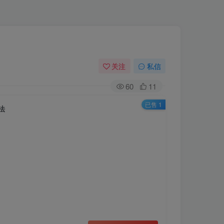
关注
私信
60
11
已售 1
法