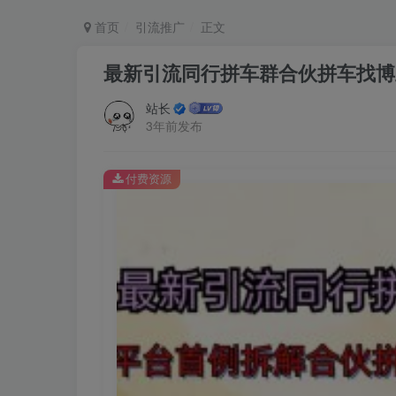
首页
引流推广
正文
最新引流同行拼车群合伙拼车找博
站长
3年前发布
付费资源