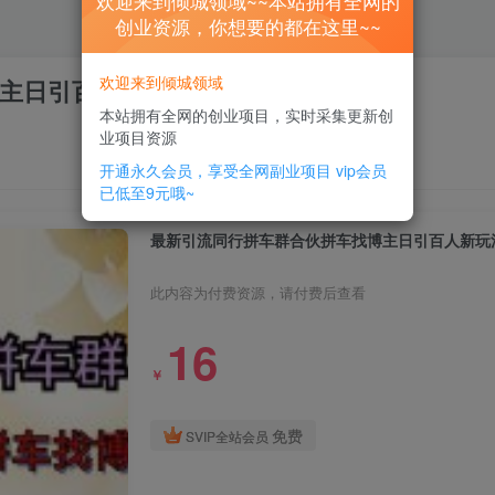
欢迎来到倾城领域~~本站拥有全网的
创业资源，你想要的都在这里~~
欢迎来到倾城领域
主日引百人新玩法
本站拥有全网的创业项目，实时采集更新创
业项目资源
开通永久会员，享受全网副业项目
vip会员
已低至9元哦~
最新引流同行拼车群合伙拼车找博主日引百人新玩
此内容为付费资源，请付费后查看
16
￥
免费
SVIP全站会员