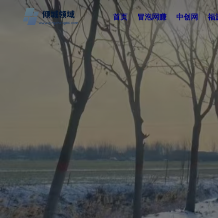
首页
冒泡网赚
中创网
福