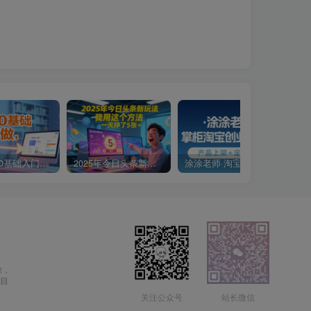
小说推文0基础入门教程，0粉就可做，快速上手
2025年今日头条新玩法，我用这个方法，一天挣了5张+
涂涂老师·淘宝无货源创业系列课(产品上架+定经营方)
除，
目
关注公众号
站长微信