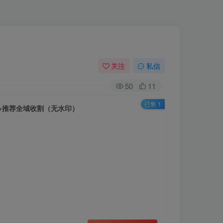
关注
私信
50
11
已售 1
+推荐全域收割（无水印）