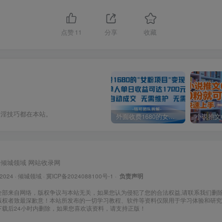
点赞
11
分享
收藏
奇淫技巧都在本站。
外面收费1680的女粉项目变现，单人单日收益可达1.7k，全自动成交无需维护
倾城领域
网站收录网
 2024 ·
倾城领域
·
冀ICP备2024088100号-1
·
负责声明
全部来自网络，版权争议与本站无关，如果您认为侵犯了您的合法权益,请联系我们删
版权者致最深歉意！本站所发布的一切学习教程、软件等资料仅限用于学习体验和研究
下载后24小时内删除，如果您喜欢该资料，请支持正版！