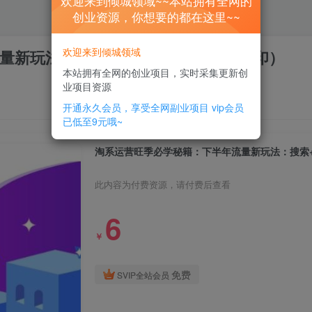
欢迎来到倾城领域~~本站拥有全网的
创业资源，你想要的都在这里~~
欢迎来到倾城领域
量新玩法：搜索+推荐全域收割（无水印）
本站拥有全网的创业项目，实时采集更新创
业项目资源
开通永久会员，享受全网副业项目
vip会员
已低至9元哦~
淘系运营旺季必学秘籍：下半年流量新玩法：搜索
此内容为付费资源，请付费后查看
6
￥
免费
SVIP全站会员