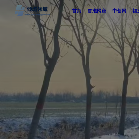
首页
冒泡网赚
中创网
福