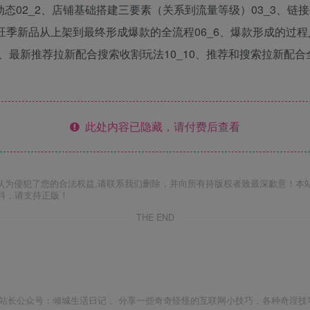
动态02_2、店铺基础搭建三要素（关系到流量等级）03_3、链
旺季新品从上架到最终形成爆款的全流程06_6、爆款形成的过程
9、最新推荐拉新配合搜索收割玩法10_10、推荐和搜索拉新配合
此处内容已隐藏，请付费后查看
认为侵犯了您的合法权益,请联系我们删除，并向所有持版权者致最深歉意！本
料，请支持正版！
THE END
站长公众号：倾城生活日记 。分享一些奇奇怪怪的互联网小技巧，各种奇淫技