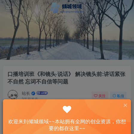
口播培训班《和镜头·说话》 解决镜头前:讲话紧张
不自然 忘词不自信等问题
站长
关注
私信
3年前发布
49
13
付费资源
欢迎来到倾城领域~~本站拥有全网的创业资源，你想
口播培训班《和镜头·说话》 解决镜头前:讲话紧张不自然 忘词不自信等问题
要的都在这里~~
此内容为付费资源，请付费后查看