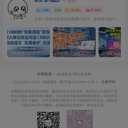
1.2W+
0
13.4W+
67.9W+
分享一些奇奇怪怪的互联网小技巧，各种奇淫技巧都在本站。
外面收费1680的女粉项目变现，单人单日收益可达1.7k，全自动成交无需维护
小说推文0基础入门教程，0粉就可做，快速上手
友情链接：
倾城领域
网站收录网
Copyright © 2024 ·
倾城领域
·
冀ICP备2024088100号-1
·
负责声明
本网站内容全部来自网络，版权争议与本站无关，如果您认为侵犯了您
的合法权益,请联系我们删除，并向所有持版权者致最深歉意！本站所发
布的一切学习教程、软件等资料仅限用于学习体验和研究目的；请自觉
下载后24小时内删除，如果您喜欢该资料，请支持正版！