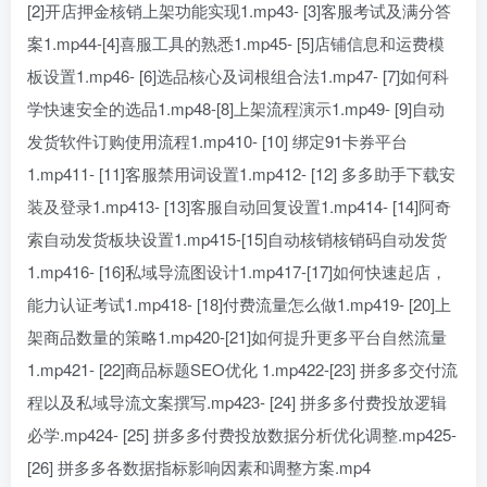
[2]开店押金核销上架功能实现1.mp43- [3]客服考试及满分答
案1.mp44-[4]喜服工具的熟悉1.mp45- [5]店铺信息和运费模
板设置1.mp46- [6]选品核心及词根组合法1.mp47- [7]如何科
学快速安全的选品1.mp48-[8]上架流程演示1.mp49- [9]自动
发货软件订购使用流程1.mp410- [10] 绑定91卡券平台
1.mp411- [11]客服禁用词设置1.mp412- [12] 多多助手下载安
装及登录1.mp413- [13]客服自动回复设置1.mp414- [14]阿奇
索自动发货板块设置1.mp415-[15]自动核销核销码自动发货
1.mp416- [16]私域导流图设计1.mp417-[17]如何快速起店，
能力认证考试1.mp418- [18]付费流量怎么做1.mp419- [20]上
架商品数量的策略1.mp420-[21]如何提升更多平台自然流量
1.mp421- [22]商品标题SEO优化 1.mp422-[23] 拼多多交付流
程以及私域导流文案撰写.mp423- [24] 拼多多付费投放逻辑
必学.mp424- [25] 拼多多付费投放数据分析优化调整.mp425-
[26] 拼多多各数据指标影响因素和调整方案.mp4