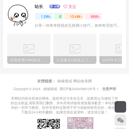
站长
关注
1.2W+
0
13.4W+
68W+
分享一些奇奇怪怪的互联网小技巧，各种奇淫技巧都在本站。
外面收费1680的女粉项目变现，单人单日收益可达1.7k，全自动成交无需维护
小说推文0基础入门教程，0粉就可做，快速上手
友情链接：
倾城领域
网站收录网
Copyright © 2024 ·
倾城领域
·
冀ICP备2024088100号-1
·
负责声明
本网站内容全部来自网络，版权争议与本站无关，如果您认为侵犯了您
的合法权益,请联系我们删除，并向所有持版权者致最深歉意！本站所发
布的一切学习教程、软件等资料仅限用于学习体验和研究目的；请自觉
下载后24小时内删除，如果您喜欢该资料，请支持正版！