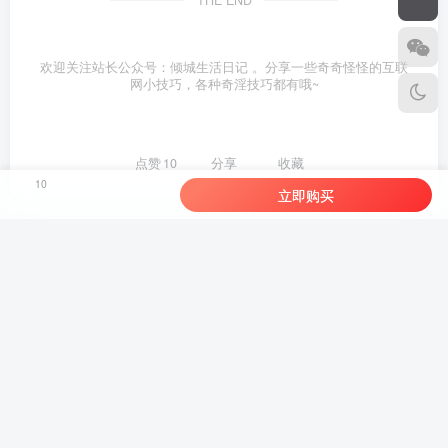
欢迎关注站长公众号：倾城生活日记 。分享一些奇奇怪怪的互联
网小技巧，各种奇淫技巧都有哦~
点赞
10
分享
收藏
10
立即购买
站长
关注
1.2W+
0
13.4W+
67.9W+
分享一些奇奇怪怪的互联网小技巧，各种奇淫技巧都在本站。
外面收费1680的女粉项目变现，单人单日收益可达1.7k，全自动成交无需维护
小说推文0基础入门教程，0粉就可做，快速上手