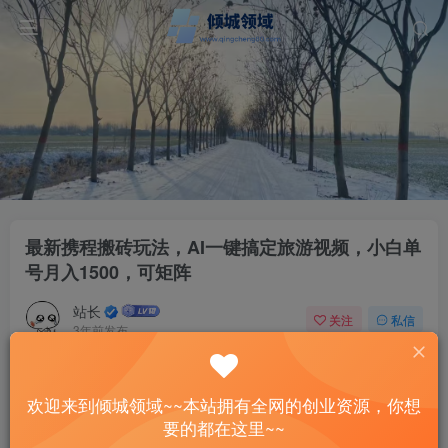
最新携程搬砖玩法，AI一键搞定旅游视频，小白单
号月入1500，可矩阵
站长
关注
私信
3年前发布
45
8
付费资源
欢迎来到倾城领域~~本站拥有全网的创业资源，你想
最新携程搬砖玩法，AI一键搞定旅游视频，小白单号月入1500，可矩阵
要的都在这里~~
此内容为付费资源，请付费后查看