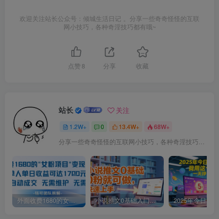
欢迎关注站长公众号：倾城生活日记 。分享一些奇奇怪怪的互联
网小技巧，各种奇淫技巧都有哦~
点赞
8
分享
收藏
站长
关注
1.2W+
0
13.4W+
68W+
分享一些奇奇怪怪的互联网小技巧，各种奇淫技巧都在本站。
外面收费1680的女粉项目变现，单人单日收益可达1.7k，全自动成交无需维护
小说推文0基础入门教程，0粉就可做，快速上手