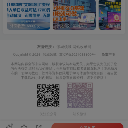
外面收费1680的女粉项目变现，单人单日收益可达1.7k，全自动成交无需维护
小说推文0基础入门教程，0粉就可做，快速上手
友情链接：
倾城领域
网站收录网
Copyright © 2024 ·
倾城领域
·
冀ICP备2024088100号-1
·
负责声明
本网站内容全部来自网络，版权争议与本站无关，如果您认为侵犯了您
的合法权益,请联系我们删除，并向所有持版权者致最深歉意！本站所发
布的一切学习教程、软件等资料仅限用于学习体验和研究目的；请自觉
下载后24小时内删除，如果您喜欢该资料，请支持正版！
关注公众号
站长微信
9
立即购买