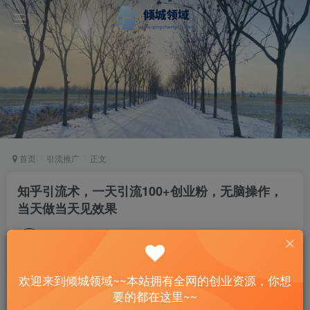
首页
引流推广
正文
知乎引流术，一天引流100+创业粉，无脑操作，
当天做当天见效果
站长
关注
私信
2年前发布
69
9
欢迎来到倾城领域~~本站拥有全网的创业资源，你想
付费资源
已售 1
要的都在这里~~
知乎引流术，一天引流100+创业粉，无脑操作，当天做当天见效果