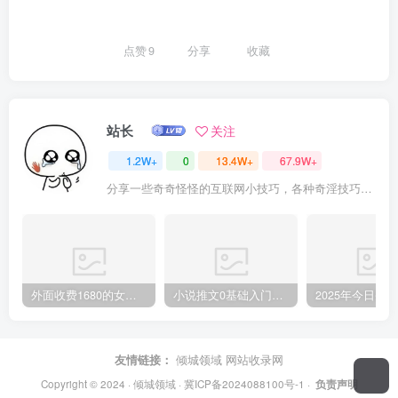
点赞
9
分享
收藏
站长
关注
1.2W+
0
13.4W+
67.9W+
分享一些奇奇怪怪的互联网小技巧，各种奇淫技巧都在本站。
外面收费1680的女粉项目变现，单人单日收益可达1.7k，全自动成交无需维护
小说推文0基础入门教程，0粉就可做，快速上手
友情链接：
倾城领域
网站收录网
Copyright © 2024 ·
倾城领域
·
冀ICP备2024088100号-1
·
负责声明