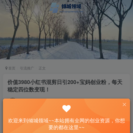
首页
引流推广
正文
价值3980小红书混剪日引200+宝妈创业粉，每天
稳定四位数变现！
站长
关注
私信
3年前发布
46
7
欢迎来到倾城领域~~本站拥有全网的创业资源，你想
付费资源
已售 1
要的都在这里~~
价值3980小红书混剪日引200+宝妈创业粉，每天稳定四位数变现！