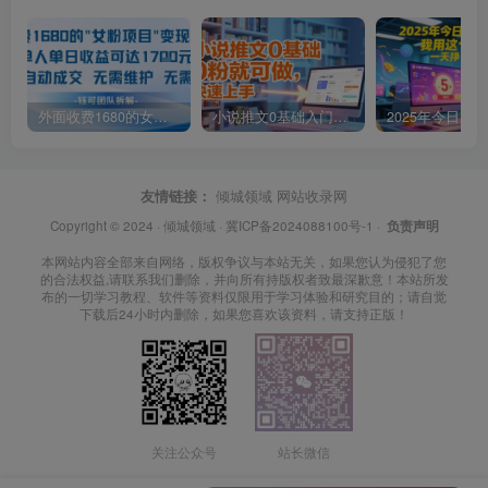
外面收费1680的女粉项目变现，单人单日收益可达1.7k，全自动成交无需维护
小说推文0基础入门教程，0粉就可做，快速上手
友情链接：
倾城领域
网站收录网
Copyright © 2024 ·
倾城领域
·
冀ICP备2024088100号-1
·
负责声明
本网站内容全部来自网络，版权争议与本站无关，如果您认为侵犯了您
的合法权益,请联系我们删除，并向所有持版权者致最深歉意！本站所发
布的一切学习教程、软件等资料仅限用于学习体验和研究目的；请自觉
下载后24小时内删除，如果您喜欢该资料，请支持正版！
关注公众号
站长微信