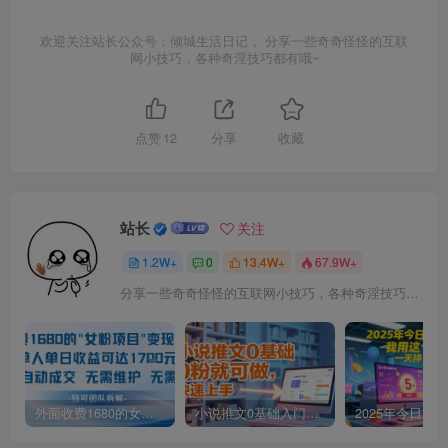
欢迎关注站长公众号：倾城生活日记 。分享一些奇奇怪怪的互联
网小技巧，各种奇淫技巧都有哦~
点赞
12
分享
收藏
站长
关注
1.2W+
0
13.4W+
67.9W+
分享一些奇奇怪怪的互联网小技巧，各种奇淫技巧都在本站。
外面收费1680的女粉项目变现，单人单日收益可达1.7k，全自动成交无需维护
小说推文0基础入门教程，0粉就可做，快速上手