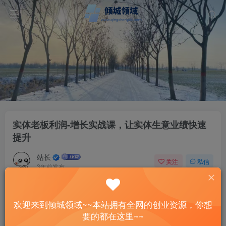
实体老板利润-增长实战课，让实体生意业绩快速
提升
站长
关注
私信
3年前发布
46
12
付费资源
欢迎来到倾城领域~~本站拥有全网的创业资源，你想
实体老板利润-增长实战课，让实体生意业绩快速提升
要的都在这里~~
此内容为付费资源，请付费后查看