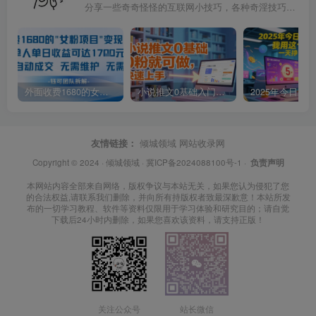
分享一些奇奇怪怪的互联网小技巧，各种奇淫技巧都在本站。
外面收费1680的女粉项目变现，单人单日收益可达1.7k，全自动成交无需维护
小说推文0基础入门教程，0粉就可做，快速上手
友情链接：
倾城领域
网站收录网
Copyright © 2024 ·
倾城领域
·
冀ICP备2024088100号-1
·
负责声明
本网站内容全部来自网络，版权争议与本站无关，如果您认为侵犯了您
的合法权益,请联系我们删除，并向所有持版权者致最深歉意！本站所发
布的一切学习教程、软件等资料仅限用于学习体验和研究目的；请自觉
下载后24小时内删除，如果您喜欢该资料，请支持正版！
关注公众号
站长微信