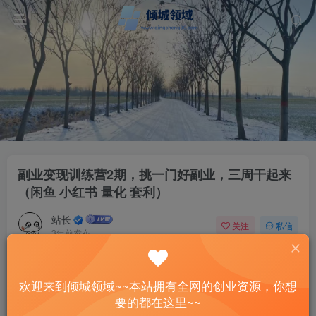
副业变现训练营2期，挑一门好副业，三周干起来
（闲鱼 小红书 量化 套利）
站长
关注
私信
3年前发布
39
10
付费资源
欢迎来到倾城领域~~本站拥有全网的创业资源，你想
副业变现训练营2期，挑一门好副业，三周干起来（闲鱼 小红书 量化 套利）
要的都在这里~~
此内容为付费资源，请付费后查看