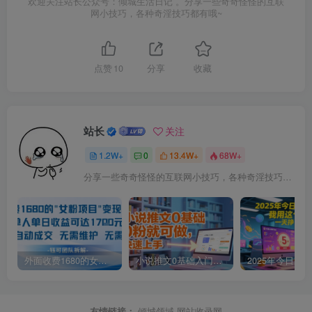
欢迎关注站长公众号：倾城生活日记 。分享一些奇奇怪怪的互联
网小技巧，各种奇淫技巧都有哦~
点赞
10
分享
收藏
站长
关注
1.2W+
0
13.4W+
68W+
分享一些奇奇怪怪的互联网小技巧，各种奇淫技巧都在本站。
外面收费1680的女粉项目变现，单人单日收益可达1.7k，全自动成交无需维护
小说推文0基础入门教程，0粉就可做，快速上手
友情链接：
倾城领域
网站收录网