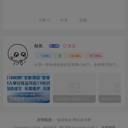
点赞
12
分享
收藏
站长
关注
1.2W+
0
13.4W+
67.9W+
分享一些奇奇怪怪的互联网小技巧，各种奇淫技巧都在本站。
外面收费1680的女粉项目变现，单人单日收益可达1.7k，全自动成交无需维护
小说推文0基础入门教程，0粉就可做，快速上手
友情链接：
倾城领域
网站收录网
Copyright © 2024 ·
倾城领域
·
冀ICP备2024088100号-1
·
负责声明