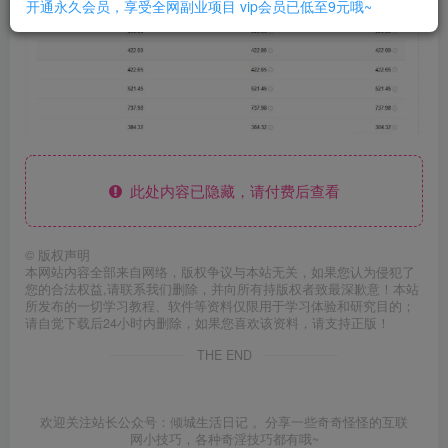
开通永久会员，享受全网副业项目
vip会员已低至9元哦~
此处内容已隐藏，请付费后查看
©
版权声明
本网站内容全部来自网络，版权争议与本站无关，如果您认为侵犯了
您的合法权益,请联系我们删除，并向所有持版权者致最深歉意！本站
所发布的一切学习教程、软件等资料仅限用于学习体验和研究目的；
请自觉下载后24小时内删除，如果您喜欢该资料，请支持正版！
THE END
欢迎关注站长公众号：倾城生活日记 。分享一些奇奇怪怪的互联
网小技巧，各种奇淫技巧都有哦~