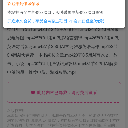
2.6用A来做产品策划.mp418节2.7用AI做市场调研.mp419节
欢迎来到倾城领域
2.8让AI模仿你的风格写短视频脚本.mp420节2.9用AI与爆款
本站拥有全网的创业项目，实时采集更新创业项目资源
小红书文案.mp421节2.10用AI写周报.mp422节2.11用AI做数
开通永久会员，享受全网副业项目
vip会员已低至9元哦~
据分析与统计.mp423节2.12用AI做PPT.mp424节2.13用AI做
思维导图.mp425节3.1用AI做多语言翻译.mp426节3.2用AI做
英语对话练习.mp427节3.3用AI学习雅思英语写作.mp428节
3.4用AI快速读一本书或长文章.mp429节3.5用AI写论文、故
事、小说.mp430节4.1用A做旅游攻略.mp431节4.2用AI解决
电脑问题、推荐电影、游戏攻路.mp4
此处内容已隐藏，请付费后查看
©
版权声明
本网站内容全部来自网络，版权争议与本站无关，如果您认为侵犯了
您的合法权益,请联系我们删除，并向所有持版权者致最深歉意！本站
所发布的一切学习教程、软件等资料仅限用于学习体验和研究目的；