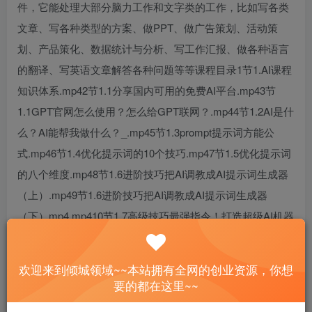
件，它能处理大部分脑力工作和文字类的工作，比如写各类
文章、写各种类型的方案、做PPT、做广告策划、活动策
划、产品策化、数据统计与分析、写工作汇报、做各种语言
的翻译、写英语文章解答各种问题等等课程目录1节1.AI课程
知识体系.mp42节1.1分享国内可用的免费AI平台.mp43节
1.1GPT官网怎么使用？怎么给GPT联网？.mp44节1.2AI是什
么？AI能帮我做什么？_.mp45节1.3prompt提示词方能公
式.mp46节1.4优化提示词的10个技巧.mp47节1.5优化提示词
的八个维度.mp48节1.6进阶技巧把AI调教成AI提示词生成器
（上）.mp49节1.6进阶技巧把AI调教成AI提示词生成器
（下）mp4.mp410节1.7高级技巧最强指令！打造超级AI机器
人-上.mp411节1.7高级技巧最强指令！打造超级AI机器人-
下.mp412节2.1用A与客种类型的文案.mp413节2.2用AI做广
欢迎来到倾城领域~~本站拥有全网的创业资源，你想
告策划.mp414节2.3用AI做商业计划书.mp415节2.4用AI与营
要的都在这里~~
销活动策划方案.mp416节2.5用AI做法律咨询顾问.mp417节