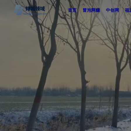
首页
冒泡网赚
中创网
福