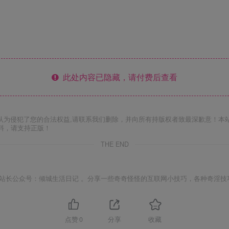
此处内容已隐藏，请付费后查看
认为侵犯了您的合法权益,请联系我们删除，并向所有持版权者致最深歉意！本
料，请支持正版！
THE END
站长公众号：倾城生活日记 。分享一些奇奇怪怪的互联网小技巧，各种奇淫技
点赞
0
分享
收藏