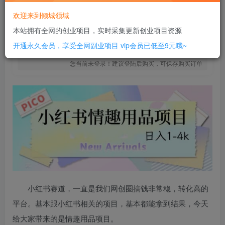
18
￥
欢迎来到倾城领域
免费
SVIP全站会员
本站拥有全网的创业项目，实时采集更新创业项目资源
立即购买
开通永久会员，享受全网副业项目
vip会员已低至9元哦~
您当前未登录！建议登陆后购买，可保存购买订单
小红书赛道，一直是我们网创圈搞钱非常稳，转化高的
平台。基本跟小红书相关的项目，基本都能拿到结果，今天
给大家带来的是情趣用品项目。