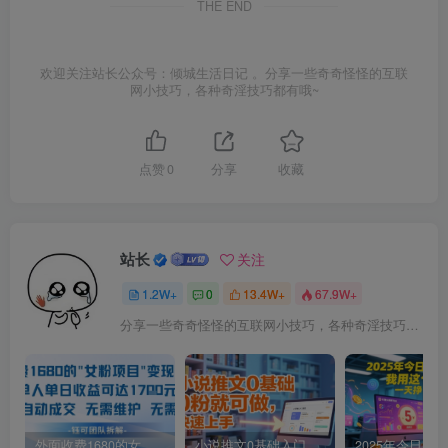
THE END
欢迎关注站长公众号：倾城生活日记 。分享一些奇奇怪怪的互联
网小技巧，各种奇淫技巧都有哦~
点赞
0
分享
收藏
站长
关注
1.2W+
0
13.4W+
67.9W+
分享一些奇奇怪怪的互联网小技巧，各种奇淫技巧都在本站。
外面收费1680的女粉项目变现，单人单日收益可达1.7k，全自动成交无需维护
小说推文0基础入门教程，0粉就可做，快速上手