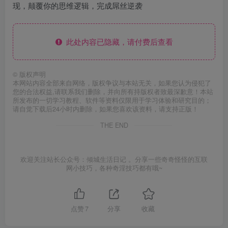
现，颠覆你的思维逻辑，完成屌丝逆袭
此处内容已隐藏，请付费后查看
©
版权声明
本网站内容全部来自网络，版权争议与本站无关，如果您认为侵犯了
您的合法权益,请联系我们删除，并向所有持版权者致最深歉意！本站
所发布的一切学习教程、软件等资料仅限用于学习体验和研究目的；
请自觉下载后24小时内删除，如果您喜欢该资料，请支持正版！
THE END
欢迎关注站长公众号：倾城生活日记 。分享一些奇奇怪怪的互联
网小技巧，各种奇淫技巧都有哦~
点赞
7
分享
收藏