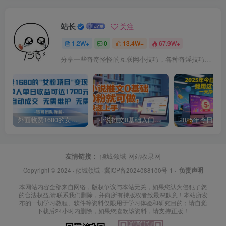
站长
关注
1.2W+
0
13.4W+
67.9W+
分享一些奇奇怪怪的互联网小技巧，各种奇淫技巧都在本站。
外面收费1680的女粉项目变现，单人单日收益可达1.7k，全自动成交无需维护
小说推文0基础入门教程，0粉就可做，快速上手
友情链接：
倾城领域
网站收录网
Copyright © 2024 ·
倾城领域
·
冀ICP备2024088100号-1
·
负责声明
本网站内容全部来自网络，版权争议与本站无关，如果您认为侵犯了您
的合法权益,请联系我们删除，并向所有持版权者致最深歉意！本站所发
布的一切学习教程、软件等资料仅限用于学习体验和研究目的；请自觉
下载后24小时内删除，如果您喜欢该资料，请支持正版！