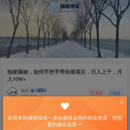
独家揭秘，如何手把手带你做项目，日入上千，月
入10W+
站长
关注
私信
2年前发布
48
7
付费资源
欢迎来到倾城领域~~本站拥有全网的创业资源，你想
独家揭秘，如何手把手带你做项目，日入上千，月入10W+
要的都在这里~~
此内容为付费资源，请付费后查看