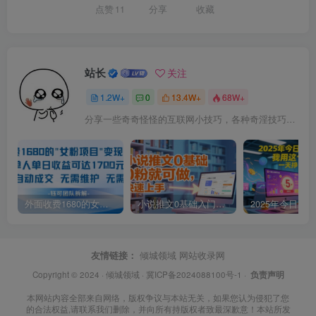
点赞
11
分享
收藏
站长
关注
1.2W+
0
13.4W+
68W+
分享一些奇奇怪怪的互联网小技巧，各种奇淫技巧都在本站。
外面收费1680的女粉项目变现，单人单日收益可达1.7k，全自动成交无需维护
小说推文0基础入门教程，0粉就可做，快速上手
友情链接：
倾城领域
网站收录网
Copyright © 2024 ·
倾城领域
·
冀ICP备2024088100号-1
·
负责声明
本网站内容全部来自网络，版权争议与本站无关，如果您认为侵犯了您
的合法权益,请联系我们删除，并向所有持版权者致最深歉意！本站所发