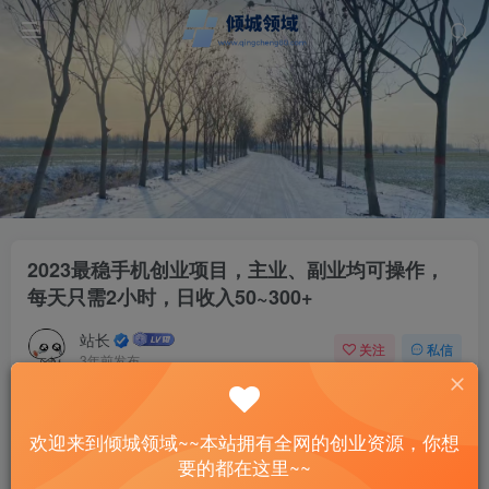
2023最稳手机创业项目，主业、副业均可操作，
每天只需2小时，日收入50~300+
站长
关注
私信
3年前发布
43
11
付费资源
欢迎来到倾城领域~~本站拥有全网的创业资源，你想
2023最稳手机创业项目，主业、副业均可操作，每天只需2小时，日收入50~300+
要的都在这里~~
此内容为付费资源，请付费后查看