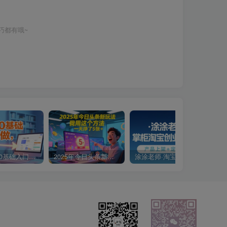
巧都有哦~
小说推文0基础入门教程，0粉就可做，快速上手
2025年今日头条新玩法，我用这个方法，一天挣了5张+
涂涂老师·淘宝无货源创业系列课(产品上架+定经营方)