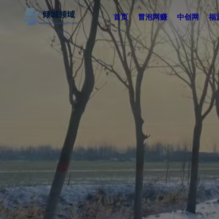
首页
冒泡网赚
中创网
福