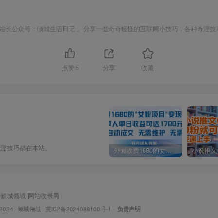
站长公众号：倾城生活日记 。分享一些奇奇怪怪的互联网小技巧，各种奇淫技
点赞
5
分享
收藏
奇淫技巧都在本站。
外面收费1680的女粉项目变现，单人单日收益可达1.7k，全自动成交无需维护
倾城领域
网站收录网
 2024 ·
倾城领域
·
冀ICP备2024088100号-1
·
负责声明