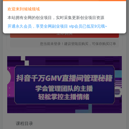
16
欢迎来到倾城领域
￥
本站拥有全网的创业项目，实时采集更新创业项目资源
免费
SVIP全站会员
开通永久会员，享受全网副业项目
vip会员已低至9元哦~
立即购买
您当前未登录！建议登陆后购买，可保存购买订单
课程目录