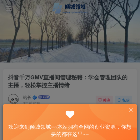
抖音千万GMV直播间管理秘籍：学会管理团队的
主播，轻松掌控主播情绪
站长
关注
私信
3年前发布
9
0
付费资源
欢迎来到倾城领域~~本站拥有全网的创业资源，你想
抖音千万GMV直播间管理秘籍：学会管理团队的主播，轻松掌控主播情绪
要的都在这里~~
此内容为付费资源，请付费后查看