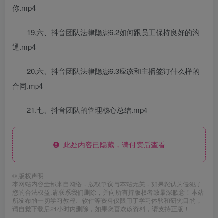
你.mp4
19.六、抖音团队法律隐患6.2如何跟员工保持良好的沟
通.mp4
20.六、抖音团队法律隐患6.3应该和主播签订什么样的
合同.mp4
21.七、抖音团队的管理核心总结.mp4
此处内容已隐藏，请付费后查看
©
版权声明
本网站内容全部来自网络，版权争议与本站无关，如果您认为侵犯了
您的合法权益,请联系我们删除，并向所有持版权者致最深歉意！本站
所发布的一切学习教程、软件等资料仅限用于学习体验和研究目的；
请自觉下载后24小时内删除，如果您喜欢该资料，请支持正版！