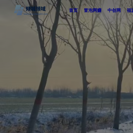
首页
冒泡网赚
中创网
福