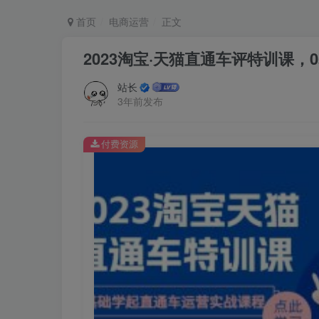
首页
电商运营
正文
2023淘宝·天猫直通车评特训课
站长
3年前发布
付费资源