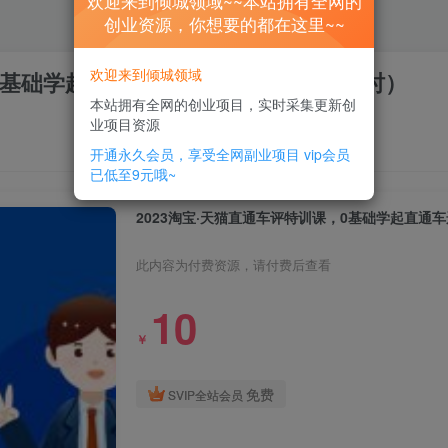
欢迎来到倾城领域~~本站拥有全网的
创业资源，你想要的都在这里~~
欢迎来到倾城领域
，0基础学起直通车运营实战课程（8节课时）
本站拥有全网的创业项目，实时采集更新创
业项目资源
开通永久会员，享受全网副业项目
vip会员
已低至9元哦~
2023淘宝·天猫直通车评特训课，0基础学起直通
此内容为付费资源，请付费后查看
10
￥
免费
SVIP全站会员