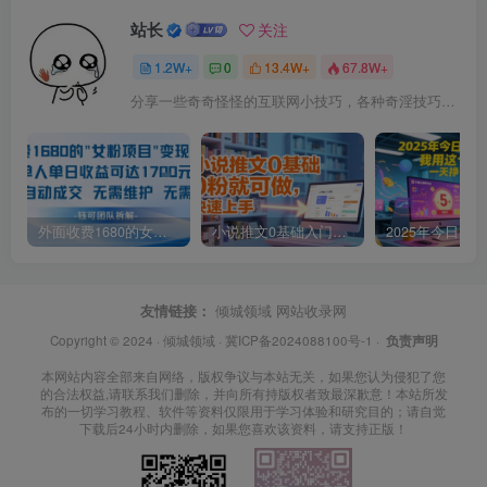
站长
关注
1.2W+
0
13.4W+
67.8W+
分享一些奇奇怪怪的互联网小技巧，各种奇淫技巧都在本站。
外面收费1680的女粉项目变现，单人单日收益可达1.7k，全自动成交无需维护
小说推文0基础入门教程，0粉就可做，快速上手
友情链接：
倾城领域
网站收录网
Copyright © 2024 ·
倾城领域
·
冀ICP备2024088100号-1
·
负责声明
本网站内容全部来自网络，版权争议与本站无关，如果您认为侵犯了您
的合法权益,请联系我们删除，并向所有持版权者致最深歉意！本站所发
布的一切学习教程、软件等资料仅限用于学习体验和研究目的；请自觉
下载后24小时内删除，如果您喜欢该资料，请支持正版！