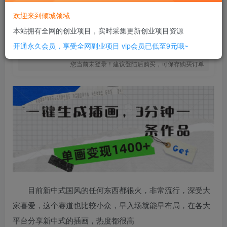
18
￥
欢迎来到倾城领域
免费
SVIP全站会员
本站拥有全网的创业项目，实时采集更新创业项目资源
立即购买
开通永久会员，享受全网副业项目
vip会员已低至9元哦~
您当前未登录！建议登陆后购买，可保存购买订单
目前新中式国风的任何东西都很火，非常流行，深受大
家喜爱，这个赛道也比较小众，早入场就能早布局，在各大
平台分享新中式的插画，热度都很高