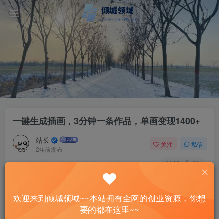
一键生成插画，3分钟一条作品，单画变现1400+
站长
关注
私信
2年前发布
55
11
付费资源
一键生成插画，3分钟一条作品，单画变现1400+
欢迎来到倾城领域~~本站拥有全网的创业资源，你想
此内容为付费资源，请付费后查看
要的都在这里~~