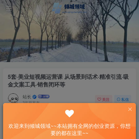
5套·美业短视频运营课 从场景到话术·精准引流·吸
金文案工具·销售闭环等
站长
关注
私信
3年前发布
16
0
付费资源
欢迎来到倾城领域~~本站拥有全网的创业资源，你想
5套·美业短视频运营课 从场景到话术·精准引流·吸金文案工具·销售闭环等
要的都在这里~~
此内容为付费资源，请付费后查看