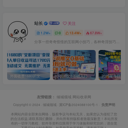
站长
关注
1.2W+
0
13.4W+
67.8W+
分享一些奇奇怪怪的互联网小技巧，各种奇淫技巧都在本站。
外面收费1680的女粉项目变现，单人单日收益可达1.7k，全自动成交无需维护
小说推文0基础入门教程，0粉就可做，快速上手
友情链接：
倾城领域
网站收录网
Copyright © 2024 ·
倾城领域
·
冀ICP备2024088100号-1
·
负责声明
本网站内容全部来自网络，版权争议与本站无关，如果您认为侵犯了您
的合法权益,请联系我们删除，并向所有持版权者致最深歉意！本站所发
布的一切学习教程、软件等资料仅限用于学习体验和研究目的；请自觉
下载后24小时内删除，如果您喜欢该资料，请支持正版！