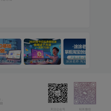
小说推文0基础入门教程，0粉就可做，快速上手
2025年今日头条新玩法，我用这个方法，一天挣了5张+
涂涂老师·淘宝无货源创业系列课(产品上架+定经营方)
除，
目
关注公众号
站长微信