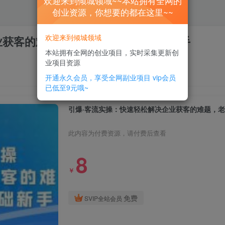
欢迎来到倾城领域~~本站拥有全网的
创业资源，你想要的都在这里~~
欢迎来到倾城领域
业获客的难题，老板必修课，零基础新手
本站拥有全网的创业项目，实时采集更新创
业项目资源
开通永久会员，享受全网副业项目
vip会员
已低至9元哦~
引爆·客流实操：快速轻松解决企业获客的难题，
此内容为付费资源，请付费后查看
8
￥
免费
SVIP全站会员