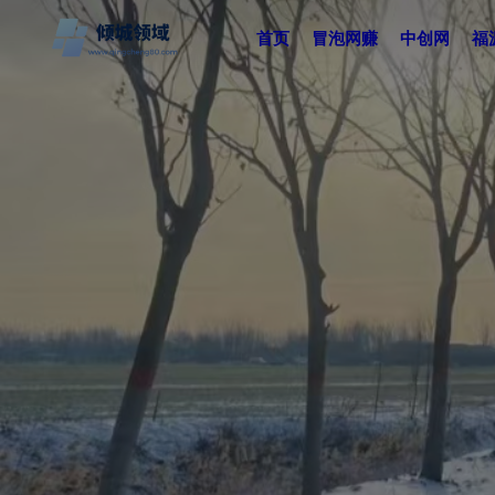
首页
冒泡网赚
中创网
福