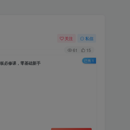
关注
私信
61
15
已售 1
老板必修课，零基础新手