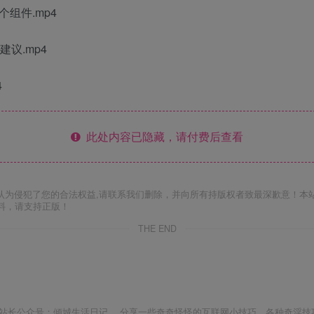
组件.mp4
议.mp4
4
此处内容已隐藏，请付费后查看
认为侵犯了您的合法权益,请联系我们删除，并向所有持版权者致最深歉意！本
料，请支持正版！
THE END
站长公众号：倾城生活日记 。分享一些奇奇怪怪的互联网小技巧，各种奇淫技