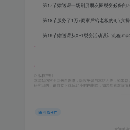
第17节赠送课一场刷屏朋友圈裂变必备的7个
第18节服务了1万+商家后给老板的6点实操建
第19节赠送课从0~1裂变活动设计流程.mp
©
版权声明
本网站内容全部来自网络，版权争议与本站无关，如果您
研究目的；请自觉下载后24小时内删除，如果您喜欢该资
引流推广
欢迎关注