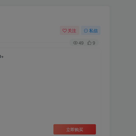
关注
私信
49
9
0+
立即购买