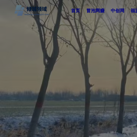
首页
冒泡网赚
中创网
福