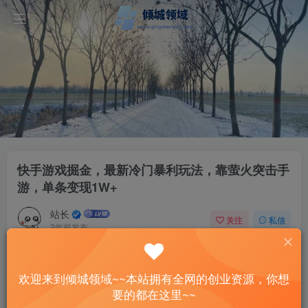
快手游戏掘金，最新冷门暴利玩法，靠萤火突击手
游，单条变现1W+
站长
关注
私信
2年前发布
47
13
付费资源
已售 8
欢迎来到倾城领域~~本站拥有全网的创业资源，你想
快手游戏掘金，最新冷门暴利玩法，靠萤火突击手游，单条变现1W+
要的都在这里~~
此内容为付费资源，请付费后查看