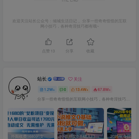
THE END
欢迎关注站长公众号：倾城生活日记 。分享一些奇奇怪怪的互联
网小技巧，各种奇淫技巧都有哦~
点赞
13
分享
收藏
站长
关注
1.2W+
0
13.4W+
67.8W+
分享一些奇奇怪怪的互联网小技巧，各种奇淫技巧都在本站。
外面收费1680的女粉项目变现，单人单日收益可达1.7k，全自动成交无需维护
小说推文0基础入门教程，0粉就可做，快速上手