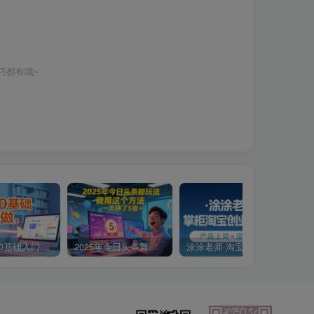
巧都有哦~
小说推文0基础入门教程，0粉就可做，快速上手
2025年今日头条新玩法，我用这个方法，一天挣了5张+
涂涂老师·淘宝无货源创业系列课(产品上架+定经营方)