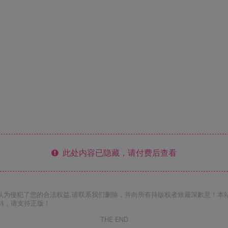
此处内容已隐藏，请付费后查看
认为侵犯了您的合法权益,请联系我们删除，并向所有持版权者致最深歉意！本
料，请支持正版！
THE END