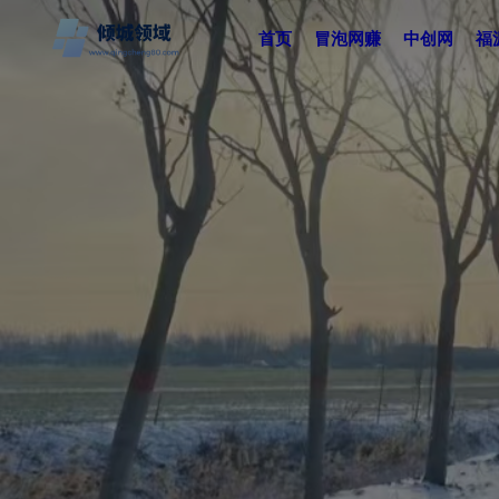
首页
冒泡网赚
中创网
福