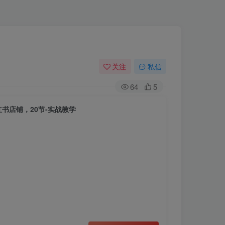
关注
私信
64
5
红书店铺，20节-实战教学