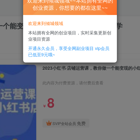
欢迎来到倾城领域~~本站拥有全网的
创业资源，你想要的都在这里~~
欢迎来到倾城领域
做一个能变现的小红书店铺，20节-实战教学
本站拥有全网的创业项目，实时采集更新创
业项目资源
开通永久会员，享受全网副业项目
vip会员
已低至9元哦~
2023小红书·店铺运营课，教你做一个能变现的小
此内容为付费资源，请付费后查看
8
￥
免费
SVIP全站会员