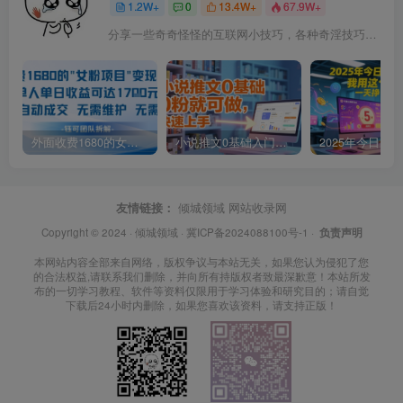
1.2W+
0
13.4W+
67.9W+
分享一些奇奇怪怪的互联网小技巧，各种奇淫技巧都在本站。
外面收费1680的女粉项目变现，单人单日收益可达1.7k，全自动成交无需维护
小说推文0基础入门教程，0粉就可做，快速上手
友情链接：
倾城领域
网站收录网
Copyright © 2024 ·
倾城领域
·
冀ICP备2024088100号-1
·
负责声明
本网站内容全部来自网络，版权争议与本站无关，如果您认为侵犯了您
的合法权益,请联系我们删除，并向所有持版权者致最深歉意！本站所发
布的一切学习教程、软件等资料仅限用于学习体验和研究目的；请自觉
下载后24小时内删除，如果您喜欢该资料，请支持正版！