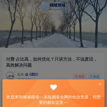
付费 占比高，如何优化？只讲方法，不说废话，
高效解决问题
站长
关注
私信
3年前发布
55
9
付费资源
欢迎来到倾城领域~~本站拥有全网的创业资源，你想
付费 占比高，如何优化？只讲方法，不说废话，高效解决问题
要的都在这里~~
此内容为付费资源，请付费后查看