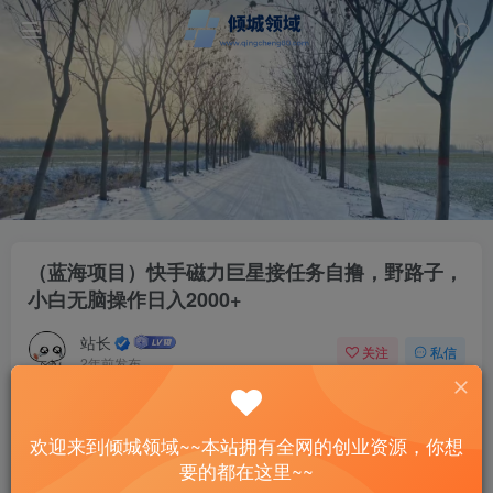
（蓝海项目）快手磁力巨星接任务自撸，野路子，
小白无脑操作日入2000+
站长
关注
私信
2年前发布
55
6
付费资源
欢迎来到倾城领域~~本站拥有全网的创业资源，你想
（蓝海项目）快手磁力巨星接任务自撸，野路子，小白无脑操作日入2000+
要的都在这里~~
此内容为付费资源，请付费后查看