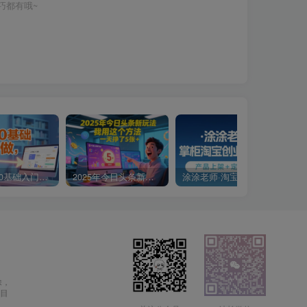
巧都有哦~
小说推文0基础入门教程，0粉就可做，快速上手
2025年今日头条新玩法，我用这个方法，一天挣了5张+
涂涂老师·淘宝无货源创业系列课(产品上架+定经营方)
除，
目