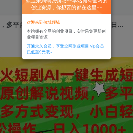
欢迎来到倾城领域~~本站拥有全网的
创业资源，你想要的都在这里~~
欢迎来到倾城领域
频，多平台多方式变现，小白轻松操作，日…
本站拥有全网的创业项目，实时采集更新创
业项目资源
开通永久会员，享受全网副业项目
vip会员
已低至9元哦~