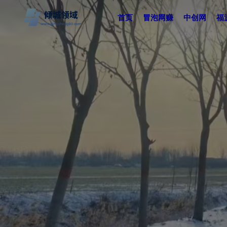
首页
冒泡网赚
中创网
福