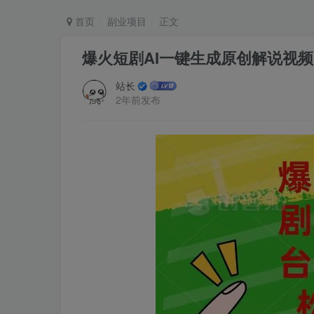
首页
副业项目
正文
爆火短剧AI一键生成原创解说视
站长
2年前发布