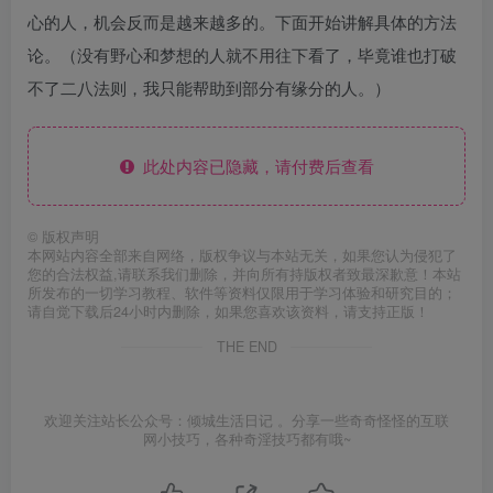
心的人，机会反而是越来越多的。下面开始讲解具体的方法
论。（没有野心和梦想的人就不用往下看了，毕竟谁也打破
不了二八法则，我只能帮助到部分有缘分的人。）
此处内容已隐藏，请付费后查看
©
版权声明
本网站内容全部来自网络，版权争议与本站无关，如果您认为侵犯了
您的合法权益,请联系我们删除，并向所有持版权者致最深歉意！本站
所发布的一切学习教程、软件等资料仅限用于学习体验和研究目的；
请自觉下载后24小时内删除，如果您喜欢该资料，请支持正版！
THE END
欢迎关注站长公众号：倾城生活日记 。分享一些奇奇怪怪的互联
网小技巧，各种奇淫技巧都有哦~