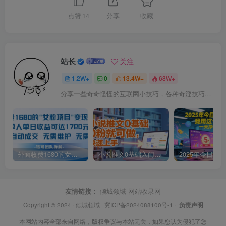
点赞
14
分享
收藏
站长
关注
1.2W+
0
13.4W+
68W+
分享一些奇奇怪怪的互联网小技巧，各种奇淫技巧都在本站。
外面收费1680的女粉项目变现，单人单日收益可达1.7k，全自动成交无需维护
小说推文0基础入门教程，0粉就可做，快速上手
友情链接：
倾城领域
网站收录网
Copyright © 2024 ·
倾城领域
·
冀ICP备2024088100号-1
·
负责声明
本网站内容全部来自网络，版权争议与本站无关，如果您认为侵犯了您