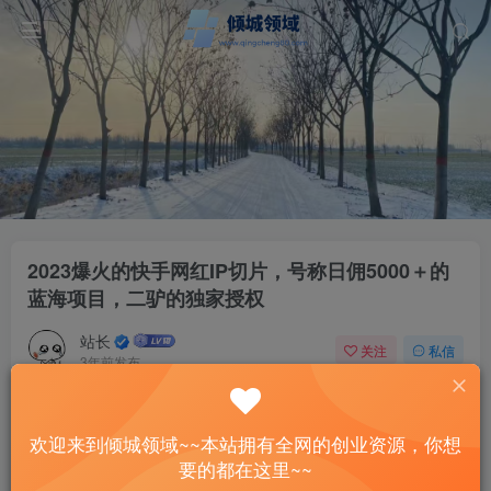
2023爆火的快手网红IP切片，号称日佣5000＋的
蓝海项目，二驴的独家授权
站长
关注
私信
3年前发布
38
11
付费资源
欢迎来到倾城领域~~本站拥有全网的创业资源，你想
2023爆火的快手网红IP切片，号称日佣5000＋的蓝海项目，二驴的独家授权
要的都在这里~~
此内容为付费资源，请付费后查看