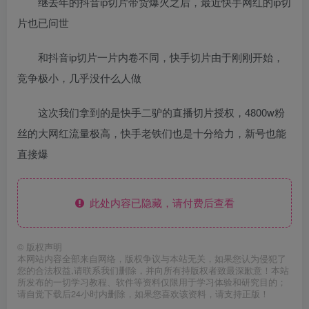
继去年的抖音ip切片带货爆火之后，最近快手网红的ip切
片也已问世
和抖音ip切片一片内卷不同，快手切片由于刚刚开始，
竞争极小，几乎没什么人做
这次我们拿到的是快手二驴的直播切片授权，4800w粉
丝的大网红流量极高，快手老铁们也是十分给力，新号也能
直接爆
此处内容已隐藏，请付费后查看
©
版权声明
本网站内容全部来自网络，版权争议与本站无关，如果您认为侵犯了
您的合法权益,请联系我们删除，并向所有持版权者致最深歉意！本站
所发布的一切学习教程、软件等资料仅限用于学习体验和研究目的；
请自觉下载后24小时内删除，如果您喜欢该资料，请支持正版！