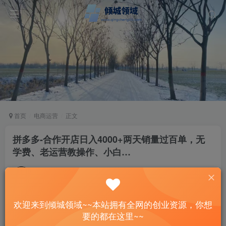
首页
电商运营
正文
拼多多-合作开店日入4000+两天销量过百单，无
学费、老运营教操作、小白…
站长
关注
私信
2年前发布
54
15
欢迎来到倾城领域~~本站拥有全网的创业资源，你想
付费资源
要的都在这里~~
拼多多-合作开店日入4000+两天销量过百单，无学费、老运营教操作、小白…