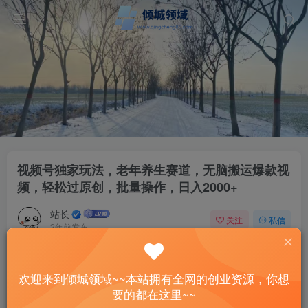
视频号独家玩法，老年养生赛道，无脑搬运爆款视
频，轻松过原创，批量操作，日入2000+
站长
关注
私信
2年前发布
100
6
付费资源
已售 1
欢迎来到倾城领域~~本站拥有全网的创业资源，你想
视频号独家玩法，老年养生赛道，无脑搬运爆款视频，轻松过原创，批量操作，日入2000+
要的都在这里~~
此内容为付费资源，请付费后查看