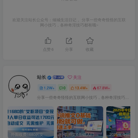
欢迎关注站长公众号：倾城生活日记 。分享一些奇奇怪怪的互联
网小技巧，各种奇淫技巧都有哦~
点赞
6
分享
收藏
站长
关注
1.2W+
0
13.4W+
67.8W+
分享一些奇奇怪怪的互联网小技巧，各种奇淫技巧都在本站。
外面收费1680的女粉项目变现，单人单日收益可达1.7k，全自动成交无需维护
小说推文0基础入门教程，0粉就可做，快速上手