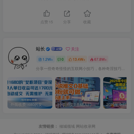
点赞
15
分享
收藏
站长
关注
1.2W+
0
13.4W+
67.8W+
分享一些奇奇怪怪的互联网小技巧，各种奇淫技巧都在本站。
外面收费1680的女粉项目变现，单人单日收益可达1.7k，全自动成交无需维护
小说推文0基础入门教程，0粉就可做，快速上手
友情链接：
倾城领域
网站收录网