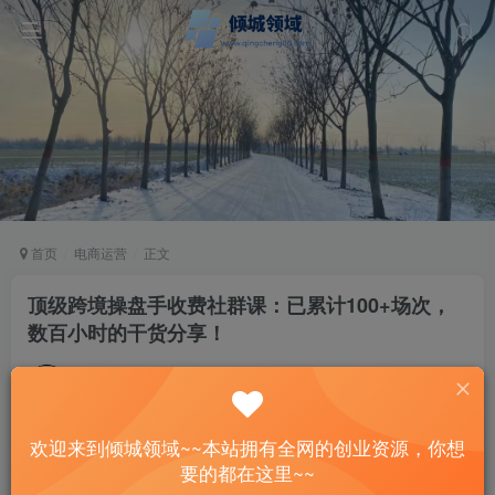
首页
电商运营
正文
顶级跨境操盘手收费社群课：已累计100+场次，
数百小时的干货分享！
站长
关注
私信
3年前发布
41
15
欢迎来到倾城领域~~本站拥有全网的创业资源，你想
付费资源
要的都在这里~~
顶级跨境操盘手收费社群课：已累计100+场次，数百小时的干货分享！