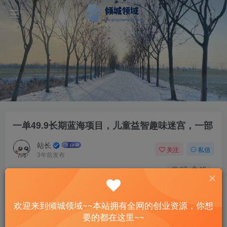
一单49.9长期蓝海项目，儿童益智趣味迷宫，一部
站长
关注
私信
3年前发布
67
15
付费资源
一单49.9长期蓝海项目，儿童益智趣味迷宫，一部
欢迎来到倾城领域~~本站拥有全网的创业资源，你想
此内容为付费资源，请付费后查看
要的都在这里~~