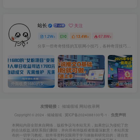
站长
关注
1.2W+
0
13.4W+
67.8W+
分享一些奇奇怪怪的互联网小技巧，各种奇淫技巧都在本站。
外面收费1680的女粉项目变现，单人单日收益可达1.7k，全自动成交无需维护
小说推文0基础入门教程，0粉就可做，快速上手
友情链接：
倾城领域
网站收录网
Copyright © 2024 ·
倾城领域
·
冀ICP备2024088100号-1
·
负责声明
本网站内容全部来自网络，版权争议与本站无关，如果您认为侵犯了您
的合法权益,请联系我们删除，并向所有持版权者致最深歉意！本站所发
布的一切学习教程、软件等资料仅限用于学习体验和研究目的；请自觉
下载后24小时内删除，如果您喜欢该资料，请支持正版！