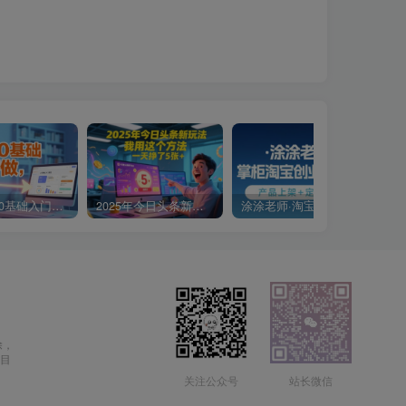
小说推文0基础入门教程，0粉就可做，快速上手
2025年今日头条新玩法，我用这个方法，一天挣了5张+
涂涂老师·淘宝无货源创业系列课(产品上架+定经营方)
除，
目
关注公众号
站长微信