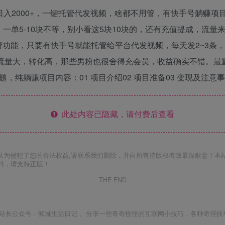
白日入2000+，一键托管代发视频，啥都不用管，有快手号躺赚
，一单5-10块不等，别小看这5块10块的，还有充值提成，流
功能，只要有快手号就能托管给平台代发视频，每天发2~3条
仅流量大，转化高，那些男粉也很舍得充会员，收益确实不错。
，纯躺赚项目内容：01 项目介绍02 项目准备03 变现及注意
此处内容已隐藏，请付费后查看
认为侵犯了您的合法权益,请联系我们删除，并向所有持版权者致最深歉意！本
料，请支持正版！
THE END
站长公众号：倾城生活日记 。分享一些奇奇怪怪的互联网小技巧，各种奇淫技