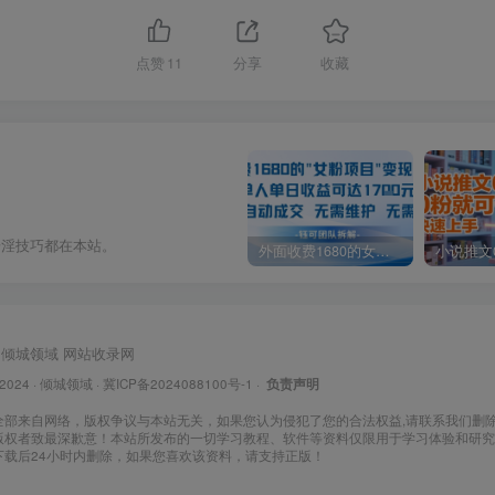
点赞
11
分享
收藏
奇淫技巧都在本站。
外面收费1680的女粉项目变现，单人单日收益可达1.7k，全自动成交无需维护
倾城领域
网站收录网
 2024 ·
倾城领域
·
冀ICP备2024088100号-1
·
负责声明
全部来自网络，版权争议与本站无关，如果您认为侵犯了您的合法权益,请联系我们删
版权者致最深歉意！本站所发布的一切学习教程、软件等资料仅限用于学习体验和研究
下载后24小时内删除，如果您喜欢该资料，请支持正版！