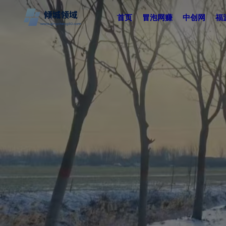
首页
冒泡网赚
中创网
福