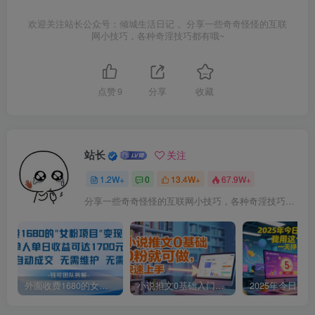
欢迎关注站长公众号：倾城生活日记 。分享一些奇奇怪怪的互联
网小技巧，各种奇淫技巧都有哦~
点赞
9
分享
收藏
站长
关注
1.2W+
0
13.4W+
67.9W+
分享一些奇奇怪怪的互联网小技巧，各种奇淫技巧都在本站。
外面收费1680的女粉项目变现，单人单日收益可达1.7k，全自动成交无需维护
小说推文0基础入门教程，0粉就可做，快速上手