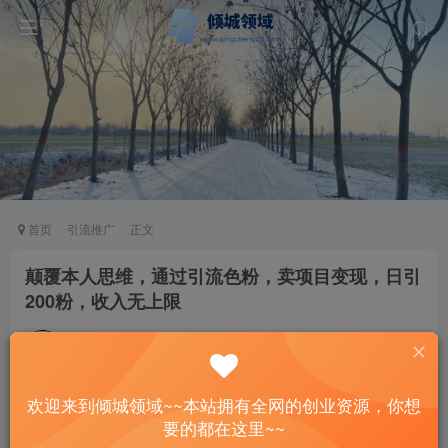
首页
引流推广
正文
颠覆本人思维，通过引流色粉，卖项目变现，日引
200粉，收入无上限
站长
关注
私信
2年前发布
50
9
欢迎来到倾城领域~~本站拥有全网的创业资源，你想
付费资源
要的都在这里~~
颠覆本人思维，通过引流色粉，卖项目变现，日引200粉，收入无上限