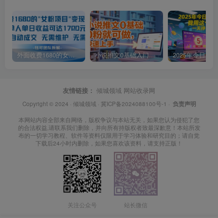
外面收费1680的女粉项目变现，单人单日收益可达1.7k，全自动成交无需维护
小说推文0基础入门教程，0粉就可做，快速上手
友情链接：
倾城领域
网站收录网
Copyright © 2024 ·
倾城领域
·
冀ICP备2024088100号-1
·
负责声明
本网站内容全部来自网络，版权争议与本站无关，如果您认为侵犯了您
的合法权益,请联系我们删除，并向所有持版权者致最深歉意！本站所发
布的一切学习教程、软件等资料仅限用于学习体验和研究目的；请自觉
下载后24小时内删除，如果您喜欢该资料，请支持正版！
关注公众号
站长微信