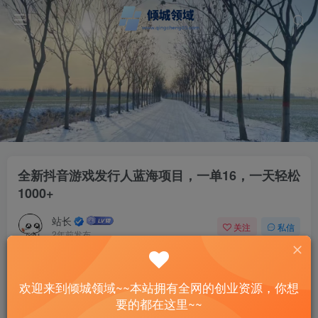
全新抖音游戏发行人蓝海项目，一单16，一天轻松
1000+
站长
关注
私信
2年前发布
38
12
付费资源
欢迎来到倾城领域~~本站拥有全网的创业资源，你想
全新抖音游戏发行人蓝海项目，一单16，一天轻松1000+
要的都在这里~~
此内容为付费资源，请付费后查看