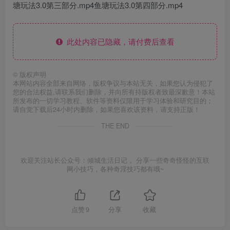
塘玩法3.0第三部分.mp4鱼塘玩法3.0第四部分.mp4
此处内容已隐藏，请付费后查看
©
版权声明
本网站内容全部来自网络，版权争议与本站无关，如果您认为侵犯了
您的合法权益,请联系我们删除，并向所有持版权者致最深歉意！本站
所发布的一切学习教程、软件等资料仅限用于学习体验和研究目的；
请自觉下载后24小时内删除，如果您喜欢该资料，请支持正版！
THE END
欢迎关注站长公众号：倾城生活日记 。分享一些奇奇怪怪的互联
网小技巧，各种奇淫技巧都有哦~
点赞
9
分享
收藏