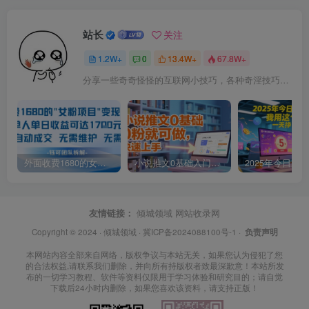
站长
关注
1.2W+
0
13.4W+
67.8W+
分享一些奇奇怪怪的互联网小技巧，各种奇淫技巧都在本站。
外面收费1680的女粉项目变现，单人单日收益可达1.7k，全自动成交无需维护
小说推文0基础入门教程，0粉就可做，快速上手
友情链接：
倾城领域
网站收录网
Copyright © 2024 ·
倾城领域
·
冀ICP备2024088100号-1
·
负责声明
本网站内容全部来自网络，版权争议与本站无关，如果您认为侵犯了您
的合法权益,请联系我们删除，并向所有持版权者致最深歉意！本站所发
布的一切学习教程、软件等资料仅限用于学习体验和研究目的；请自觉
下载后24小时内删除，如果您喜欢该资料，请支持正版！