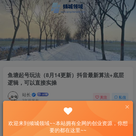
鱼塘起号玩法（8月14更新）抖音最新算法+底层
逻辑，可以直接实操
站长
关注
私信
2年前发布
56
9
付费资源
已售 13
欢迎来到倾城领域~~本站拥有全网的创业资源，你想
鱼塘起号玩法（8月14更新）抖音最新算法+底层逻辑，可以直接实操
要的都在这里~~
此内容为付费资源，请付费后查看