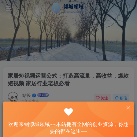
家居短视频运营公式：打造高流量，高收益，爆款
短视频 家居行业老板必看
站长
关注
私信
3年前发布
41
15
付费资源
欢迎来到倾城领域~~本站拥有全网的创业资源，你想
家居短视频运营公式：打造高流量，高收益，爆款短视频 家居行业老板必看
要的都在这里~~
此内容为付费资源，请付费后查看