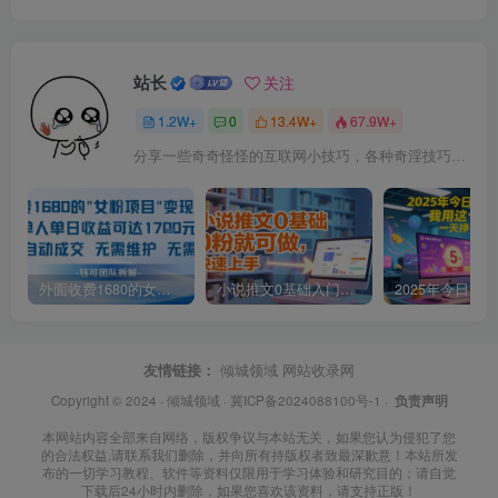
站长
关注
1.2W+
0
13.4W+
67.9W+
分享一些奇奇怪怪的互联网小技巧，各种奇淫技巧都在本站。
外面收费1680的女粉项目变现，单人单日收益可达1.7k，全自动成交无需维护
小说推文0基础入门教程，0粉就可做，快速上手
友情链接：
倾城领域
网站收录网
Copyright © 2024 ·
倾城领域
·
冀ICP备2024088100号-1
·
负责声明
本网站内容全部来自网络，版权争议与本站无关，如果您认为侵犯了您
的合法权益,请联系我们删除，并向所有持版权者致最深歉意！本站所发
布的一切学习教程、软件等资料仅限用于学习体验和研究目的；请自觉
下载后24小时内删除，如果您喜欢该资料，请支持正版！