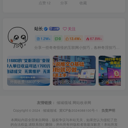
点赞
12
分享
收藏
站长
关注
1.2W+
0
13.4W+
67.8W+
分享一些奇奇怪怪的互联网小技巧，各种奇淫技巧都在本站。
外面收费1680的女粉项目变现，单人单日收益可达1.7k，全自动成交无需维护
小说推文0基础入门教程，0粉就可做，快速上手
友情链接：
倾城领域
网站收录网
Copyright © 2024 ·
倾城领域
·
冀ICP备2024088100号-1
·
负责声明
本网站内容全部来自网络，版权争议与本站无关，如果您认为侵犯了您
的合法权益,请联系我们删除，并向所有持版权者致最深歉意！本站所发